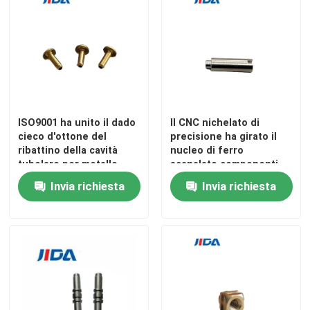
ISO9001 ha unito il dado
Il CNC nichelato di
cieco d'ottone del
precisione ha girato il
ribattino della cavità
nucleo di ferro
tubolare per metallo
scanalato componenti
per il relè di CA
Invia richiesta
Invia richiesta