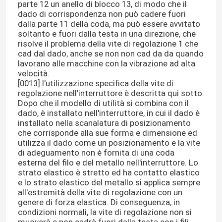
parte 12 un anello di blocco 13, di modo che il
dado di corrispondenza non può cadere fuori
Axle Pin Tool
dalla parte 11 della coda, ma può essere avvitato
soltanto e fuori dalla testa in una direzione, che
risolve il problema della vite di regolazione 1 che
cad dal dado, anche se non non cad da da quando
Dado quadrato della saldatura
lavorano alle macchine con la vibrazione ad alta
velocità.
[0013] l'utilizzazione specifica della vite di
Dado dell'inserto filettato
regolazione nell'interruttore è descritta qui sotto.
Dopo che il modello di utilità si combina con il
dado, è installato nell'interruttore, in cui il dado è
componenti lavorate precisione
installato nella scanalatura di posizionamento
che corrisponde alla sue forma e dimensione ed
utilizza il dado come un posizionamento e la vite
ribattini ciechi di schiocco
di adeguamento non è fornita di una coda
esterna del filo e del metallo nell'interruttore. Lo
strato elastico è stretto ed ha contatto elastico
e lo strato elastico del metallo si applica sempre
all'estremità della vite di regolazione con un
genere di forza elastica. Di conseguenza, in
condizioni normali, la vite di regolazione non si