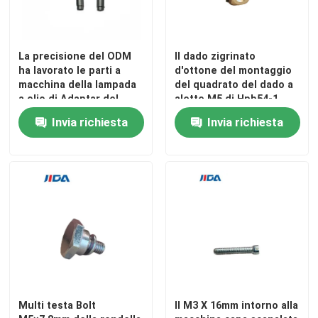
La precisione del ODM
Il dado zigrinato
ha lavorato le parti a
d'ottone del montaggio
macchina della lampada
del quadrato del dado a
a olio di Adaptar del
alette M5 di Hpb54-1
sindacato delle
9mm ha personalizzato
Invia richiesta
Invia richiesta
componenti
Multi testa Bolt
Il M3 X 16mm intorno alla