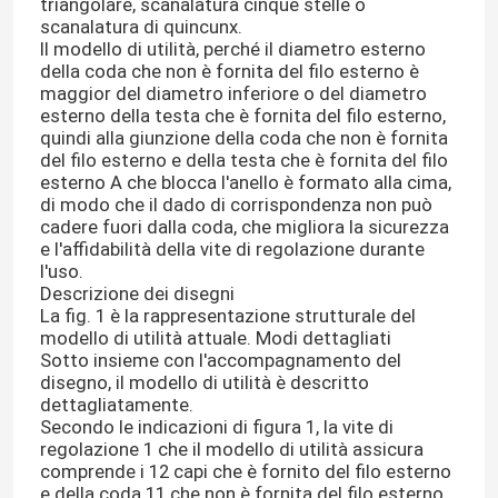
triangolare, scanalatura cinque stelle o
scanalatura di quincunx.
Il modello di utilità, perché il diametro esterno
Su di noi
della coda che non è fornita del filo esterno è
maggior del diametro inferiore o del diametro
esterno della testa che è fornita del filo esterno,
Visita alla fabbrica
quindi alla giunzione della coda che non è fornita
del filo esterno e della testa che è fornita del filo
esterno A che blocca l'anello è formato alla cima,
Controllo Qualità
di modo che il dado di corrispondenza non può
cadere fuori dalla coda, che migliora la sicurezza
e l'affidabilità della vite di regolazione durante
l'uso.
Contattaci
Descrizione dei disegni
La fig. 1 è la rappresentazione strutturale del
modello di utilità attuale. Modi dettagliati
Notizie
Sotto insieme con l'accompagnamento del
disegno, il modello di utilità è descritto
dettagliatamente.
Casi
Secondo le indicazioni di figura 1, la vite di
regolazione 1 che il modello di utilità assicura
comprende i 12 capi che è fornito del filo esterno
Richiedi un preventivo
e della coda 11 che non è fornita del filo esterno