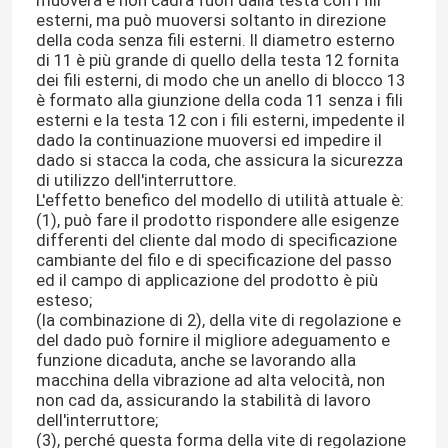
muoverà e non cadrà fuori dalla testa con i fili
esterni, ma può muoversi soltanto in direzione
della coda senza fili esterni. Il diametro esterno
di 11 è più grande di quello della testa 12 fornita
dei fili esterni, di modo che un anello di blocco 13
è formato alla giunzione della coda 11 senza i fili
esterni e la testa 12 con i fili esterni, impedente il
dado la continuazione muoversi ed impedire il
dado si stacca la coda, che assicura la sicurezza
di utilizzo dell'interruttore.
L'effetto benefico del modello di utilità attuale è:
(1), può fare il prodotto rispondere alle esigenze
differenti del cliente dal modo di specificazione
cambiante del filo e di specificazione del passo
ed il campo di applicazione del prodotto è più
esteso;
(la combinazione di 2), della vite di regolazione e
del dado può fornire il migliore adeguamento e
funzione dicaduta, anche se lavorando alla
macchina della vibrazione ad alta velocità, non
non cad da, assicurando la stabilità di lavoro
dell'interruttore;
(3), perché questa forma della vite di regolazione