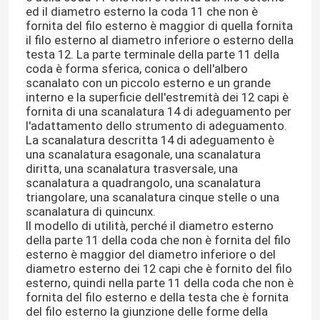
ed il diametro esterno la coda 11 che non è
fornita del filo esterno è maggior di quella fornita
Viti di adeguamento della sfortuna
il filo esterno al diametro inferiore o esterno della
testa 12. La parte terminale della parte 11 della
coda è forma sferica, conica o dell'albero
Viti di fissaggio dell'incavo della sfortuna
scanalato con un piccolo esterno e un grande
interno e la superficie dell'estremità dei 12 capi è
fornita di una scanalatura 14 di adeguamento per
l'adattamento dello strumento di adeguamento.
Viti del dado esagonale
La scanalatura descritta 14 di adeguamento è
una scanalatura esagonale, una scanalatura
diritta, una scanalatura trasversale, una
Vite di macchina di spillatura di auto
scanalatura a quadrangolo, una scanalatura
triangolare, una scanalatura cinque stelle o una
scanalatura di quincunx.
Phillips Machine Screws
Il modello di utilità, perché il diametro esterno
della parte 11 della coda che non è fornita del filo
esterno è maggior del diametro inferiore o del
Vite di macchina capa scanalata
diametro esterno dei 12 capi che è fornito del filo
esterno, quindi nella parte 11 della coda che non è
fornita del filo esterno e della testa che è fornita
Pan Head Combination Screw
del filo esterno la giunzione delle forme della