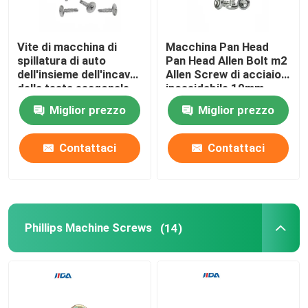
Viti di adeguamento della sfortuna
Vite di macchina di
Macchina Pan Head
spillatura di auto
Pan Head Allen Bolt m2
dell'insieme dell'incavo
Allen Screw di acciaio
Viti di fissaggio dell'incavo della sfortuna
della testa esagonale
inossidabile 10mm
M3 da 16mm
Miglior prezzo
Miglior prezzo
Viti del dado esagonale
Contattaci
Contattaci
Vite di macchina di spillatura di auto
Phillips Machine Screws
Phillips Machine Screws
(14)
Vite di macchina capa scanalata
Pan Head Combination Screw