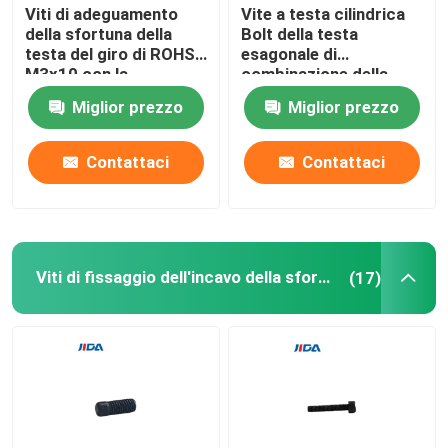
Viti di adeguamento
Vite a testa cilindrica
della sfortuna della
Bolt della testa
testa del giro di ROHS
esagonale di
M3x10 con la
combinazione della
combinazione di rame
scanalatura di goccia
Miglior prezzo
Miglior prezzo
del dado di timbratura
del nero di Q195 M3x5
H62
anti per gli interruttori
miniatura
Contattaci
Contattaci
Viti di fissaggio dell'incavo della sfortuna
(17)