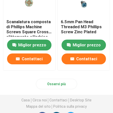
Axle Pin Tool
Scanalatura composta
6.5mm Pan Head
di Phillips Machine
Threaded M3 Phillips
Dado quadrato della saldatura
Screws Square Cross
Screw Zinc Plated
slittamento cilindrico
della testa M4x10 di
Dado dell'inserto filettato
Miglior prezzo
Miglior prezzo
anti
Contattaci
Contattaci
componenti lavorate precisione
ribattini ciechi di schiocco
Osservi più
Casa
Circa noi
Contattaci
Desktop Site
Mappa del sito
Politica sulla privacy