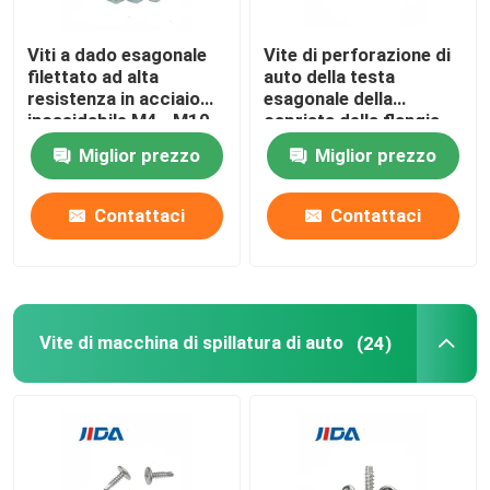
Viti a dado esagonale
Vite di perforazione di
Su di noi
filettato ad alta
auto della testa
resistenza in acciaio
esagonale della
inossidabile M4--M10
capriata della flangia
Visita alla fabbrica
del metallo del ferro di
Miglior prezzo
Miglior prezzo
C1022a per
costruzione
Controllo Qualità
Contattaci
Contattaci
Contattaci
Notizie
Vite di macchina di spillatura di auto
(24)
Casi
Richiedi un preventivo