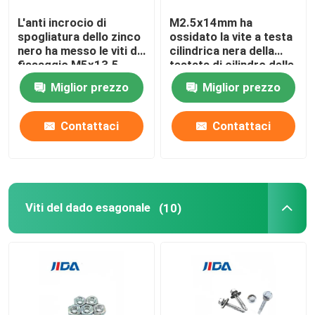
L'anti incrocio di
M2.5x14mm ha
spogliatura dello zinco
ossidato la vite a testa
nero ha messo le viti di
cilindrica nera della
fissaggio M5x13.5
testata di cilindro delle
dell'incavo della
viti della sfortuna
Miglior prezzo
Miglior prezzo
sfortuna
Contattaci
Contattaci
Viti del dado esagonale
(10)
Casa.
Prodotti
Video