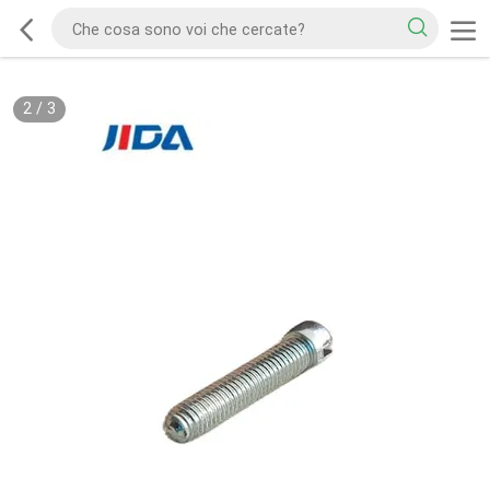
2
/
3