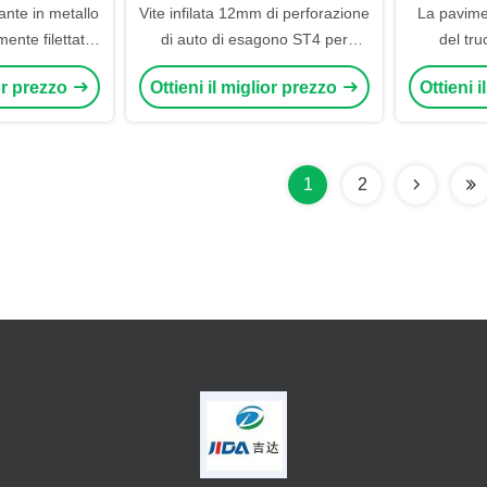
tante in metallo
Vite infilata 12mm di perforazione
La pavimen
ente filettati
di auto di esagono ST4 per
del tru
22
plastica
macchina
ior prezzo
Ottieni il miglior prezzo
Ottieni 
piatta S
1
2