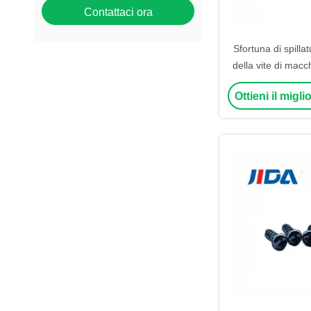
Contattaci ora
Sfortuna di spill
della vite di macc
acciaio inossi
Ottieni il migl