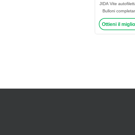
JIDA Vite autofilet
Bulloni completam
ST5x
Ottieni il migl