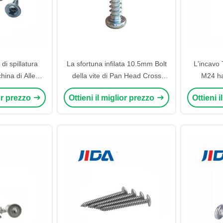
di spillatura
La sfortuna infilata 10.5mm Bolt
L'incavo
china di Allen
della vite di Pan Head Cross
M24 ha
Self ST3x8
Groove ST4 ha personalizzato
spillatu
ior prezzo
Ottieni il miglior prezzo
Ottieni 
rondella de