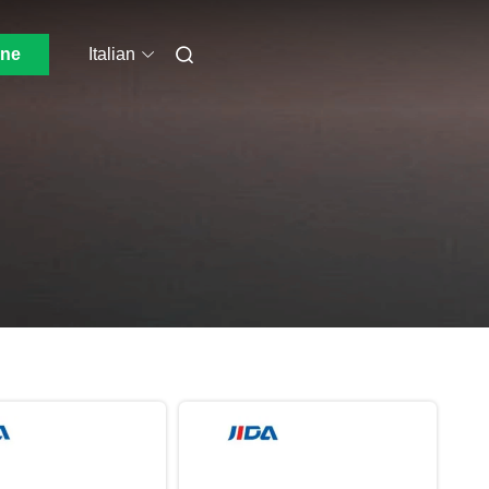
one
Italian