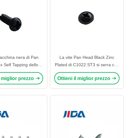
macchina nera di Pan
La vite Pan Head Black Zinc
 Self Tapping dello
Plated di C1022 ST3 si serra con
inco ST4x12
la coda trasversale di fresatura
il miglior prezzo
Ottieni il miglior prezzo
della scanalatura del cuscinetto