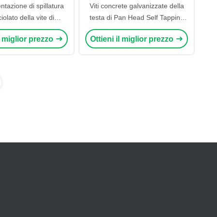
tazione di spillatura
Viti concrete galvanizzate della
ciolato della vite di
testa di Pan Head Self Tapping
 di auto della testa
Hex per ST4x10.5 di legno
il miglior prezzo
Ottieni il miglior prezzo
T2.2 avvita l'acciaio
inossidabile