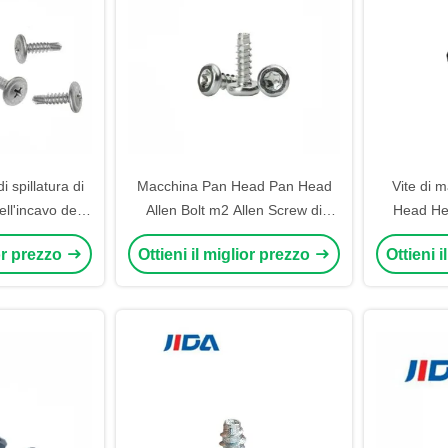
i spillatura di
Macchina Pan Head Pan Head
Vite di 
ell'incavo della
Allen Bolt m2 Allen Screw di
Head Hex
e M3 da 16mm
acciaio inossidabile 10mm
z
ior prezzo
Ottieni il miglior prezzo
Ottieni 