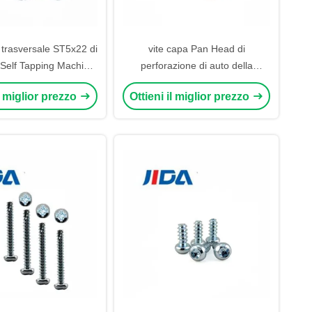
 trasversale ST5x22 di
vite capa Pan Head di
Self Tapping Machine
perforazione di auto della
per plastica
rondella della sfortuna messa
il miglior prezzo
Ottieni il miglior prezzo
incrocio della vite ST5 di 22mm