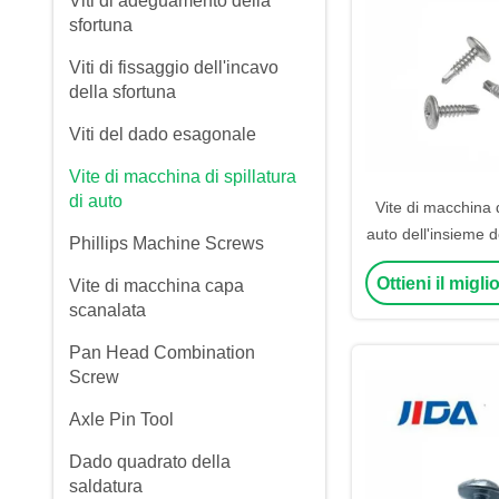
Viti di adeguamento della
sfortuna
Viti di fissaggio dell'incavo
della sfortuna
Viti del dado esagonale
Vite di macchina di spillatura
di auto
Vite di macchina d
auto dell'insieme d
Phillips Machine Screws
testa esagonal
Ottieni il migl
Vite di macchina capa
scanalata
Pan Head Combination
Screw
Axle Pin Tool
Dado quadrato della
saldatura