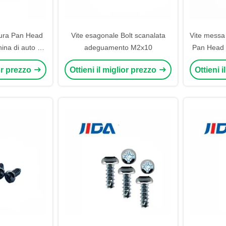
atura Pan Head
Vite esagonale Bolt scanalata
Vite messa
hina di auto di
adeguamento M2x10
Pan Head 
dabile M4x6
ior prezzo
Ottieni il miglior prezzo
Ottieni 