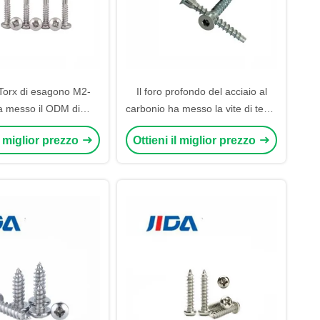
 Torx di esagono M2-
Il foro profondo del acciaio al
 messo il ODM di
carbonio ha messo la vite di testa
ra della testa della
di incavo della sfortuna di
il miglior prezzo
Ottieni il miglior prezzo
lla vite di macchina di
Confirmat M3x16 per legno
auto