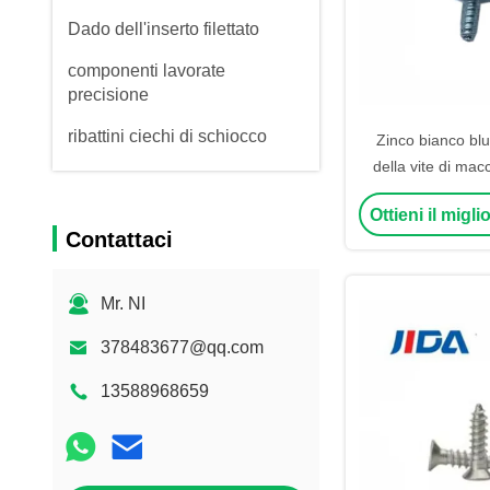
Dado dell'inserto filettato
componenti lavorate
precisione
ribattini ciechi di schiocco
Zinco bianco blu 
della vite di mac
Flat Pan Head 
Ottieni il migl
Contattaci
Mr. NI
378483677@qq.com
13588968659