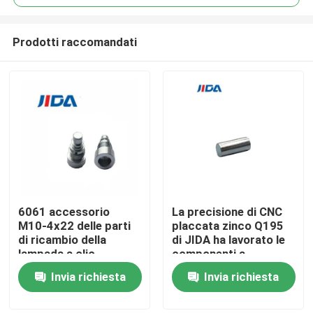
Prodotti raccomandati
6061 accessorio
La precisione di CNC
Casa.
M10-4x22 delle parti
placcata zinco Q195
di ricambio della
di JIDA ha lavorato le
lampada a olio
componenti a
Prodotti
macchina che
Invia richiesta
Invia richiesta
muovono il nucleo di
ferro
Video