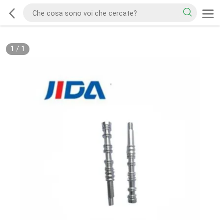
1
/
1