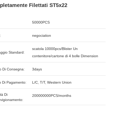
letamente Filettati ST5x22
50000PCS
:
negociation
scatola 10000pcs/Blister Un
aggio Standard:
contenitore/cartone di 4 bolle Dimension
o Di Consegna:
3days
 Di Pagamento:
L/C, T/T, Western Union
tà Di
200000000PCS/months
vigionamento: