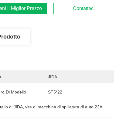
ieni Il Miglior Prezzo
Contattaci
Prodotto
a
JIDA
o Di Modello
ST5*22
tallo di JIDA
, 
vite di macchina di spillatura di auto 22A
, 