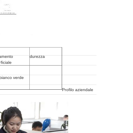
tamento
durezza
ficiale
 bianco verde
Profilo aziendale