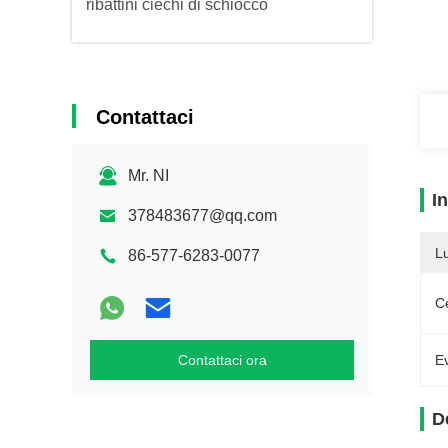
ribattini ciechi di schiocco
Contattaci
Mr. NI
I
378483677@qq.com
L
86-577-6283-0077
Ce
Contattaci ora
Ev
D