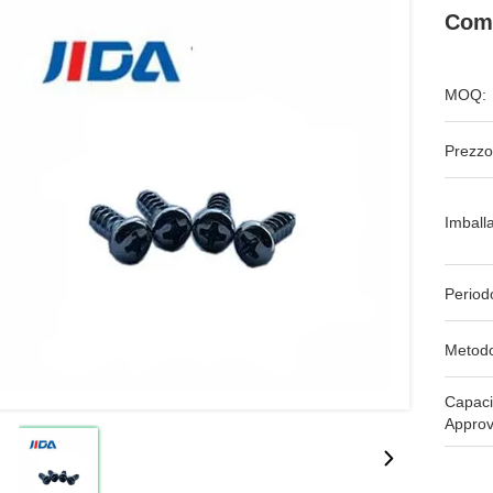
Comp
MOQ:
Prezzo
Imball
Period
Metodo
Capaci
Approv