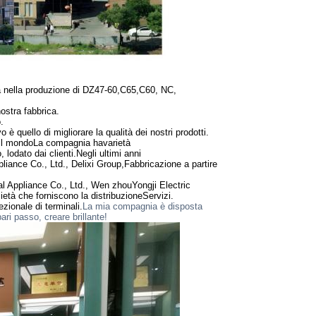
a nella produzione di DZ47-60,C65,
C60, NC,
nostra fabbrica.
.
vo è quello di migliorare la qualità dei nostri prodotti.
il mondo
La compagnia ha
varietà
 lodato dai clienti.
Negli ultimi anni
liance Co., Ltd., Delixi Group,
Fabbricazione a partire
al Appliance Co., Ltd., Wen zhou
Yongji Electric
ietà che forniscono la distribuzione
Servizi.
ezionale di terminali.
La mia compagnia è disposta
ari passo, creare brillante!