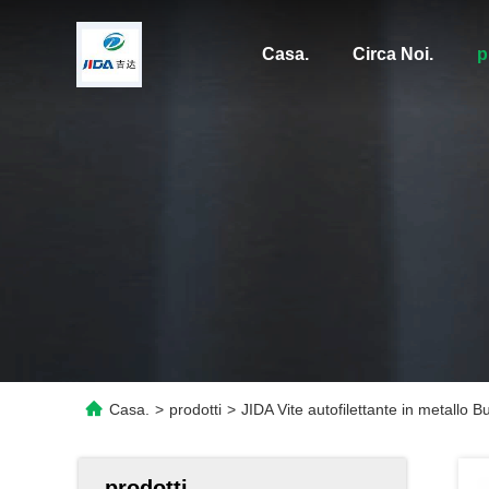
Casa.
Circa Noi.
p
Casa.
>
prodotti
>
JIDA Vite autofilettante in metallo B
prodotti