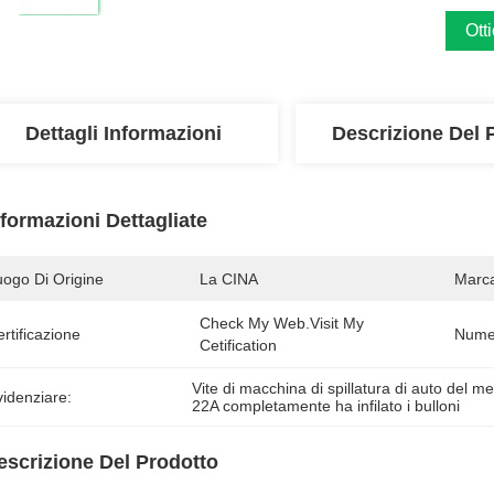
Ott
Dettagli Informazioni
Descrizione Del 
nformazioni Dettagliate
uogo Di Origine
La CINA
Marc
Check My Web.visit My 
rtificazione
Numer
Cetification
Vite di macchina di spillatura di auto del me
idenziare:
22A completamente ha infilato i bulloni
escrizione Del Prodotto