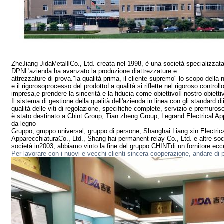
ZheJiang Jida
Co., Ltd. creata nel 1998, è una società specializzat
Metalli
DPN
L'azienda ha avanzato la produzione di
attrezzature e
attrezzature di prova.
"la qualità prima, il cliente supremo" lo scopo della 
e il rigoroso
processo del prodotto
La qualità si riflette nel rigoroso controllo
impresa,
e prendere la sincerità e la fiducia come obiettivo
Il nostro obietti
Il sistema di gestione della qualità dell'azienda in linea con gli standard di
qualità delle viti di regolazione, specifiche complete, servizio e premuroso,
è stato destinato a Chint Group, Tian zheng Group, Legrand Electrical App
da legno
Gruppo,
gruppo universal, gruppo di persone, Shanghai Liang xin Electric
Apparecchiatura
Co., Ltd., Shang hai permanent relay Co., Ltd. e altre soc
società in
2003, abbiamo vinto la fine del gruppo CHINT
di un fornitore ecc
Per lavorare con i nuovi e vecchi clienti sincera cooperazione, andare di p