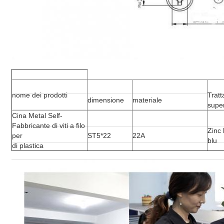
nome dei prodotti
Trat
dimensione
materiale
super
Cina Metal Self-
Fabbricante di viti a filo
Zinc
per
ST5*22
22A
blu
di plastica