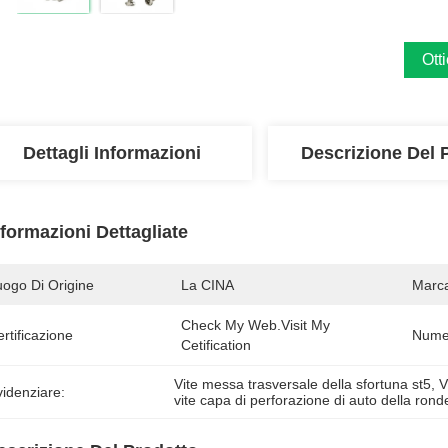
Ott
Dettagli Informazioni
Descrizione Del 
nformazioni Dettagliate
uogo Di Origine
La CINA
Marc
Check My Web.visit My 
rtificazione
Numer
Cetification
Vite messa trasversale della sfortuna st5
, 
V
idenziare:
vite capa di perforazione di auto della rond