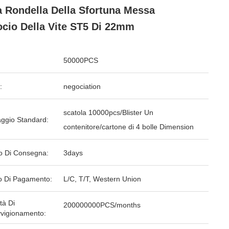
a Rondella Della Sfortuna Messa
ocio Della Vite ST5 Di 22mm
50000PCS
:
negociation
scatola 10000pcs/Blister Un
aggio Standard:
contenitore/cartone di 4 bolle Dimension
o Di Consegna:
3days
 Di Pagamento:
L/C, T/T, Western Union
tà Di
200000000PCS/months
vigionamento: