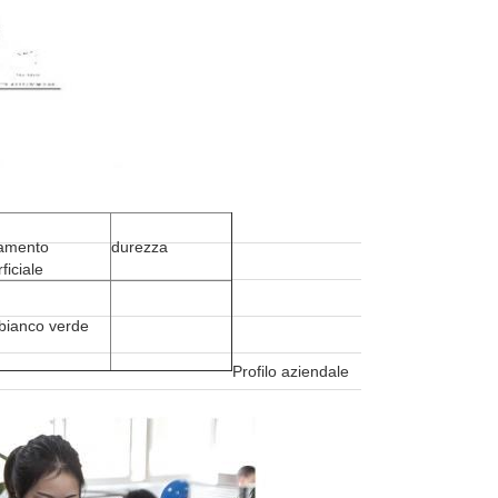
tamento
durezza
ficiale
 bianco verde
Profilo aziendale