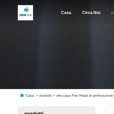
Casa.
Circa Noi.
p
Casa.
>
prodotti
>
vite capa Pan Head di perforazione 
prodotti