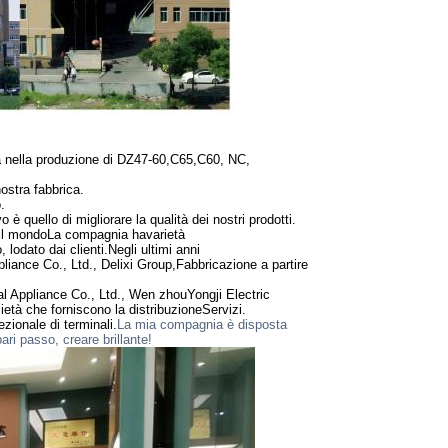
a nella produzione di DZ47-60,C65,
C60, NC,
nostra fabbrica.
.
vo è quello di migliorare la qualità dei nostri prodotti.
il mondo
La compagnia ha
varietà
 lodato dai clienti.
Negli ultimi anni
liance Co., Ltd., Delixi Group,
Fabbricazione a partire
al Appliance Co., Ltd., Wen zhou
Yongji Electric
ietà che forniscono la distribuzione
Servizi.
ezionale di terminali.
La mia compagnia è disposta
ari passo, creare brillante!