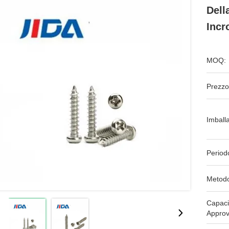
Dell
Incr
MOQ:
Prezzo
Imball
Period
Metodo
Capaci
Approv