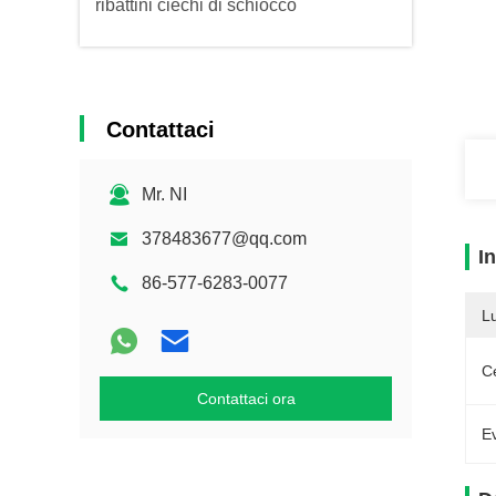
ribattini ciechi di schiocco
Contattaci
Mr. NI
378483677@qq.com
I
86-577-6283-0077
L
Ce
Contattaci ora
Ev