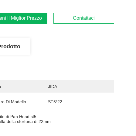
ieni Il Miglior Prezzo
Contattaci
Prodotto
a
JIDA
o Di Modello
ST5*22
ite di Pan Head st5
, 
ella della sfortuna di 22mm