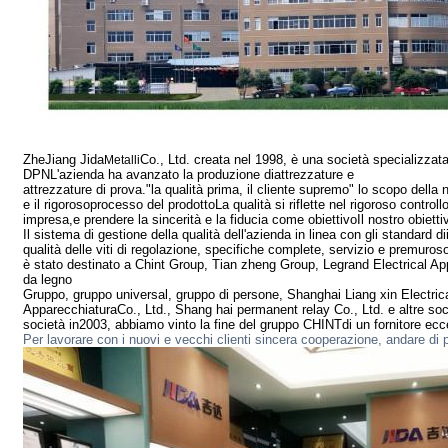
ZheJiang Jida
Co., Ltd. creata nel 1998, è una società specializzat
Metalli
DPN
L'azienda ha avanzato la produzione di
attrezzature e
attrezzature di prova.
"la qualità prima, il cliente supremo" lo scopo della 
e il rigoroso
processo del prodotto
La qualità si riflette nel rigoroso controllo
impresa,
e prendere la sincerità e la fiducia come obiettivo
Il nostro obietti
Il sistema di gestione della qualità dell'azienda in linea con gli standard di
qualità delle viti di regolazione, specifiche complete, servizio e premuroso,
è stato destinato a Chint Group, Tian zheng Group, Legrand Electrical App
da legno
Gruppo,
gruppo universal, gruppo di persone, Shanghai Liang xin Electric
Apparecchiatura
Co., Ltd., Shang hai permanent relay Co., Ltd. e altre soc
società in
2003, abbiamo vinto la fine del gruppo CHINT
di un fornitore ecc
Per lavorare con i nuovi e vecchi clienti sincera cooperazione, andare di p