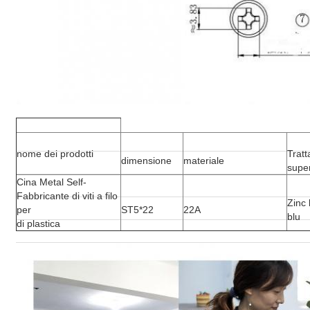
nome dei prodotti
Trat
dimensione
materiale
super
Cina Metal Self-
Fabbricante di viti a filo
Zinc
per
ST5*22
22A
blu
di plastica