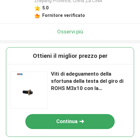
Zhejiang Province, China ,La CINA
5.0
Fornitore verificato
Osservi più
Ottieni il miglior prezzo per
Viti di adeguamento della
sfortuna della testa del giro di
ROHS M3x10 con la
combinazione di rame del dado
di timbratura H62
Continua