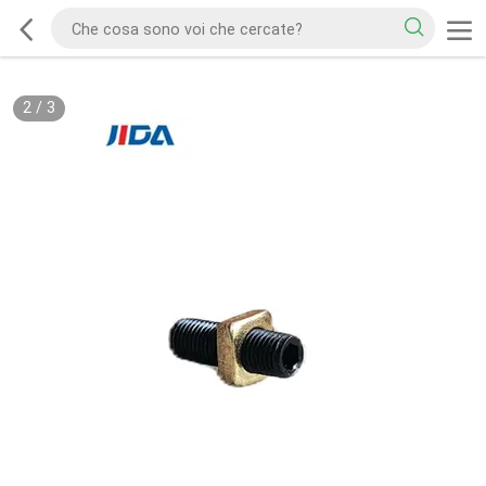
2
/
3