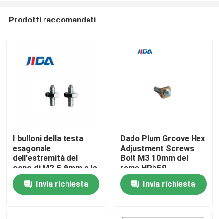
Prodotti raccomandati
I bulloni della testa
Dado Plum Groove Hex
esagonale
Adjustment Screws
Casa.
dell'estremità del
Bolt M3 10mm del
cono di M2.5 9mm e lo
rame HPb59
zinco bianco blu
Invia richiesta
Invia richiesta
Prodotti
matto hanno placcato
Video