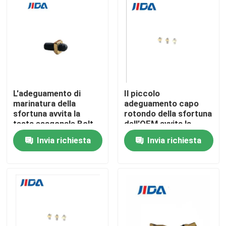
Su di noi
Visita alla fabbrica
Controllo Qualità
L'adeguamento di
Il piccolo
marinatura della
adeguamento capo
sfortuna avvita la
rotondo della sfortuna
testa esagonale Bolt
dell'OEM avvita la
Contattaci
di M3 10mm con il
trafilatura M3x5.5
Invia richiesta
Invia richiesta
dado H62
Notizie
Casi
Richiedi un preventivo