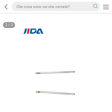
2
/
3