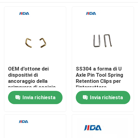
OEM d'ottone dei
SS304 a forma di U
dispositivi di
Axle Pin Tool Spring
ancoraggio della
Retention Clips per
primavera di acciaio
l'interruttore
inossidabile D667
miniatura
Casa.
Invia richiesta
Invia richiesta
Prodotti
Video