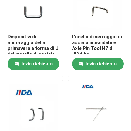
Su di noi
Visita alla fabbrica
Dispositivi di
L'anello di serraggio di
ancoraggio della
acciaio inossidabile
primavera a forma di U
Axle Pin Tool H7 di
Controllo Qualità
del metallo di acciaio
JIDA ha
inossidabile Axle Pin
personalizzato
Invia richiesta
Invia richiesta
Tool del ODM
Contattaci
Notizie
Casi
Richiedi un preventivo