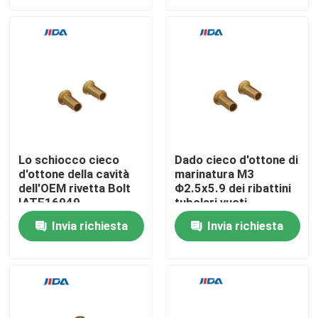
Su di noi
Visita alla fabbrica
Controllo Qualità
Lo schiocco cieco
Dado cieco d'ottone di
d'ottone della cavità
marinatura M3
Contattaci
dell'OEM rivetta Bolt
Φ2.5x5.9 dei ribattini
IATF16949
tubolari vuoti
Notizie
Invia richiesta
Invia richiesta
Casi
Richiedi un preventivo