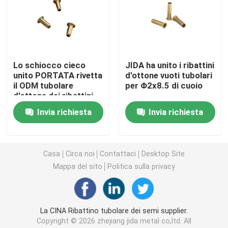
Viti di adeguamento della sfortuna
Viti di fissaggio dell'incavo della sfortuna
Lo schiocco cieco
JIDA ha unito i ribattini
unito PORTATA rivetta
d'ottone vuoti tubolari
il ODM tubolare
per Φ2x8.5 di cuoio
Viti del dado esagonale
d'ottone dei ribattini
Invia richiesta
Invia richiesta
Vite di macchina di spillatura di auto
Casa
Circa noi
Contattaci
Desktop Site
Phillips Machine Screws
Mappa del sito
Politica sulla privacy
Vite di macchina capa scanalata
La CINA Ribattino tubolare dei semi supplier.
Pan Head Combination Screw
Copyright © 2026 zhejiang jida metal co,ltd. All