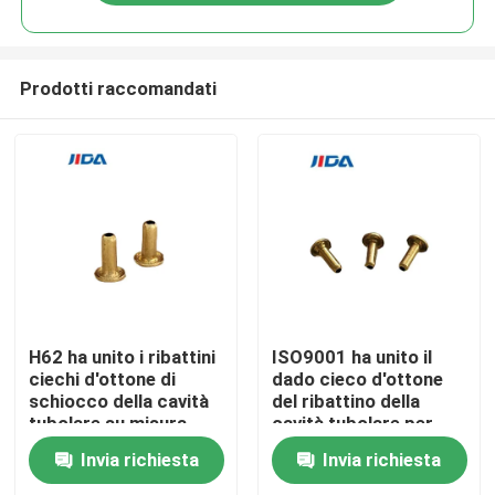
Prodotti raccomandati
Casa.
H62 ha unito i ribattini
ISO9001 ha unito il
ciechi d'ottone di
dado cieco d'ottone
schiocco della cavità
del ribattino della
Prodotti
tubolare su misura
cavità tubolare per
metallo
Invia richiesta
Invia richiesta
Video