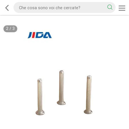
2
/
3